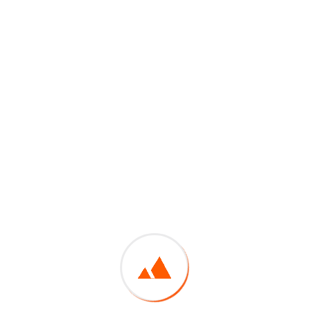
azīsti dzīvi zaļā un draudzīgā apkārtnē.
rtne
apbūves teritorijām, kas ir rūpīgi izplānotas, lai katrai ģimene
sas mājas tiek piedāvātas ar pilnu apdari, iekārtotu pagalmu un